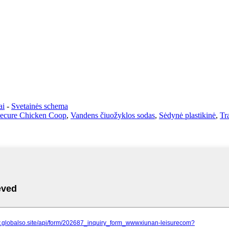
ai
-
Svetainės schema
ecure Chicken Coop
,
Vandens čiuožyklos sodas
,
Sėdynė plastikinė
,
Tr