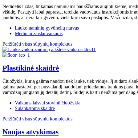
Nedidelis lizdas, tinkamas naminiams paukščiams auginti kieme, medin
vištidę. Pastatyti labai paprasta, tereikia vadovautis instrukcijomis ir
jaudintis, ar nėra kur gyventi. vieta kurti savo paslaptis. Maži lizdai, s
Lauko naminių gyvūnėlių narvas
Mediniai žaislai vaikams
Peržiūrėti visus sūpynių komplektus
Plastikinė skaidrė
Čiuožykla, kurią galima naudoti tiek lauke, tiek viduje. Jį sudaro slanki
galima pastatyti per pusvalandį naudojant pridedamus įrankius pagal inst
vamzdžių jungiamųjų detalių derinį. Sudėjus kartu neužima per daug v
Vaikams laisvai stovinti čiuožykla
Sulankstoma skaidrė
Peržiūrėti visus sūpynių komplektus
Naujas atvykimas