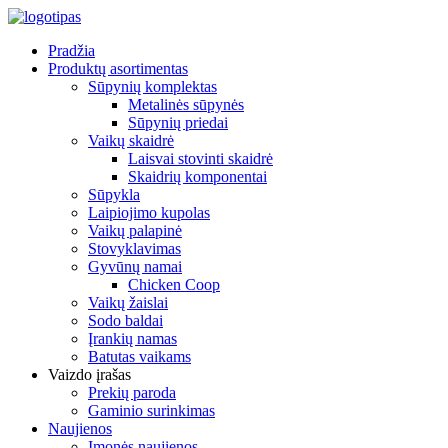
Pradžia
Produktų asortimentas
Sūpynių komplektas
Metalinės sūpynės
Sūpynių priedai
Vaikų skaidrė
Laisvai stovinti skaidrė
Skaidrių komponentai
Sūpykla
Laipiojimo kupolas
Vaikų palapinė
Stovyklavimas
Gyvūnų namai
Chicken Coop
Vaikų žaislai
Sodo baldai
Įrankių namas
Batutas vaikams
Vaizdo įrašas
Prekių paroda
Gaminio surinkimas
Naujienos
Įmonės naujienos