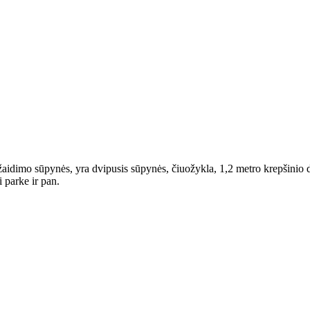
aidimo sūpynės, yra dvipusis sūpynės, čiuožykla, 1,2 metro krepšinio dėž
i parke ir pan.