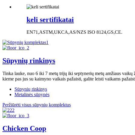
keli sertifikatai
EN71,ASTM,UKCA,AS/NZS ISO 8124,GS,CE.
Sūpynių rinkinys
Tinka lauke, nuo 6 iki 7 metų trijų iki septynerių metų amžiaus vaikų ž
kieme pas jus su kaimyno vaikais pažaisti, galite leisti vaikams pažaist
Sūpynių rinkinys
Metalinės sūpynės
Peržiūrėti visus sūpynių komplektus
Chicken Coop