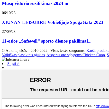
Mūsų vidurio susitikimas 2024 m
06/10/23
XIUNAN-LEISURRE Vokietijoje SpogaGafa 2023
27/09/23
11-osios „Safewell“ sporto dienos pakilimai...
© Autorių teisės – 2010-2022 : Visos teisės saugomos.
Karšti produkt
Vaikiškas plastikinis pjūklas
,
Atsparus oro sąlygoms Chicken Coop
,
S
Siųsti el
x