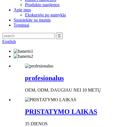
Produkto naujienos
Apie mus
Ekskursija po gamyklą
Susisiekite su mumis
Teminiai
English
profesionalus
OEM, ODM, DAUGIAU NEI 10 METŲ
PRISTATYMO LAIKAS
35 DIENOS