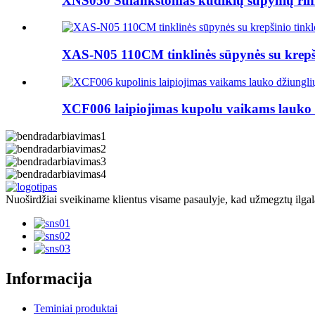
XNS050 Sulankstomas kūdikių sūpynių rink
XAS-N05 110CM tinklinės sūpynės su krepši
XCF006 laipiojimas kupolu vaikams lauko d
Nuoširdžiai sveikiname klientus visame pasaulyje, kad užmegztų ilgala
Informacija
Teminiai produktai