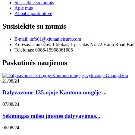
Susisiekite su mumis
Apie mus
Alibaba parduotuvė
Susisiekite su mumis
E-mail: info01@xiunanleisure.com
Adresas: 2 aukštas, 1 blokas, 1 pastatas Nr. 72 Haifa Road Ba
Telefonas: 0086-15958861685
Paskutinės naujienos
21/08/24
Dalyvavome 135-ojoje Kantono mugėje ...
07/08/24
Sėkmingas mūsų įmonės dalyvavimas...
06/08/24