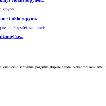
inys vidaus sūpynės...
nio tinklo sūpynės
žiunglėse...
ikius verslo santykius, pagrįstus abipuse nauda. Nekantriai laukiame j