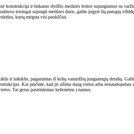
ė konstrukcija ir tinkamo dydžio medinės lentos sujungiamos su varžtais
 atsuktuvu teisingai sujungti medines duris, galite įsigyti šią patogią v
truktūra, kurią mėgsta visi paukščiai.
klis ir laikiklis, pagamintas iš kelių vamzdžių jungiamųjų detalių. Galite
rukcijas. Kai jaučiate, kad jis užima daug vietos arba nenaudojamas ilgą la
ietos. Tai geras pasirinkimas kelionėms į namus.