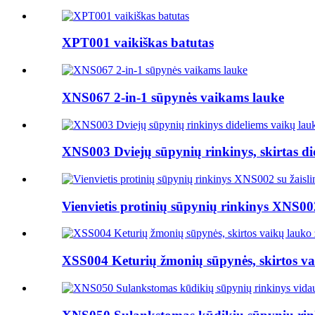
XPT001 vaikiškas batutas
XNS067 2-in-1 sūpynės vaikams lauke
XNS003 Dviejų sūpynių rinkinys, skirtas did
Vienvietis protinių sūpynių rinkinys XNS002
XSS004 Keturių žmonių sūpynės, skirtos va