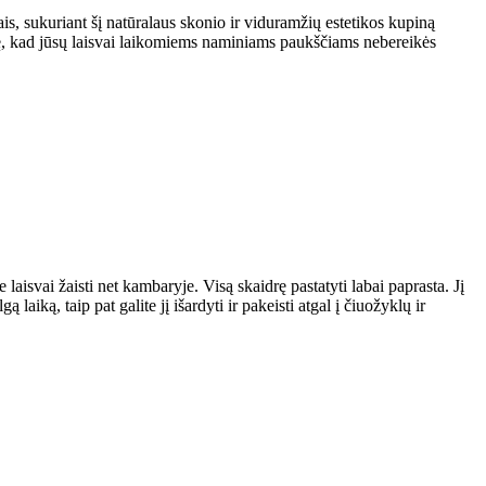
, sukuriant šį natūralaus skonio ir viduramžių estetikos kupiną
ištidę, kad jūsų laisvai laikomiems naminiams paukščiams nebereikės
 laisvai žaisti net kambaryje. Visą skaidrę pastatyti labai paprasta. Jį
iką, taip pat galite jį išardyti ir pakeisti atgal į čiuožyklų ir